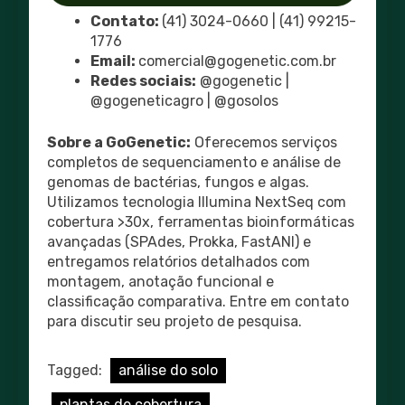
Contato:
(41) 3024-0660 | (41) 99215-
1776
Email:
comercial@gogenetic.com.br
Redes sociais:
@gogenetic |
@gogeneticagro | @gosolos
Sobre a GoGenetic:
Oferecemos serviços
completos de sequenciamento e análise de
genomas de bactérias, fungos e algas.
Utilizamos tecnologia Illumina NextSeq com
cobertura >30x, ferramentas bioinformáticas
avançadas (SPAdes, Prokka, FastANI) e
entregamos relatórios detalhados com
montagem, anotação funcional e
classificação comparativa. Entre em contato
para discutir seu projeto de pesquisa.
Tagged:
análise do solo
plantas de cobertura