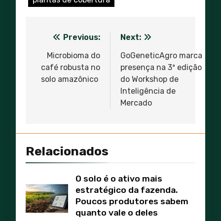
Previous:
Next:
Navegação
de
Microbioma do
GoGeneticAgro marca
café robusta no
presença na 3ª edição
Post
solo amazônico
do Workshop de
Inteligência de
Mercado
Relacionados
O solo é o ativo mais
estratégico da fazenda.
Poucos produtores sabem
quanto vale o deles