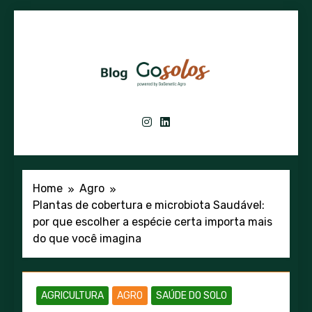
Skip
to
content
GoSolos – Blog
Inovação Em Genética, Biotecnologia E
Ciência Do Solo
Home
Agro
Plantas de cobertura e microbiota Saudável:
por que escolher a espécie certa importa mais
do que você imagina
AGRICULTURA
AGRO
SAÚDE DO SOLO