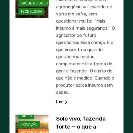
SAÚDE DO SOLO
agronegócio vai levando de
TECNOLOGIA
safra em safra, sem
questionar muito: “Mais
insumo é mais segurança.” O
agricultor do futuro
questionou essa crença. E o
que encontrou quando
questionou mudou
completamente a forma de
gerir a fazenda. O custo do
que não é medido Quando o
produtor aplica insumo sem
AGRICULTURA
saber…
AGRO
Ler
BIOINSUMOS
CASES
Solo vivo, fazenda
INOVAÇÃO
forte — o que a
MICRORGANISMOS