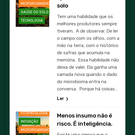
MICRORGANISMOS
solo
SAÚDE DO SOLO
Tem uma habilidade que os
TECNOLOGIA
melhores produtores sempre
tiveram. A de observar. De ler
o campo com os olhos, com a
mão na terra, com o histórico
de safras que acumula na
memória. Essa habilidade não
deixa de valer. Ela ganha uma
camada nova quando o dado
AGRICULTURA
do microbioma entra na
AGRO
conversa. Porque há coisas…
BIOINSUMOS
Ler
CASES
FITOPATOLOGIA
Menos insumo não é
INOVAÇÃO
risco. É inteligência.
MICRORGANISMOS
Existe uma crença que o